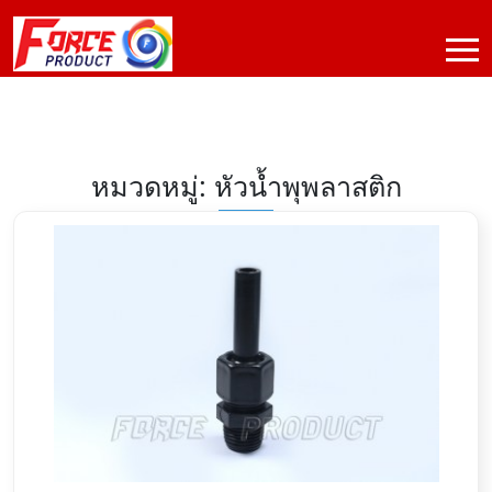
หมวดหมู่: หัวน้ำพุพลาสติก