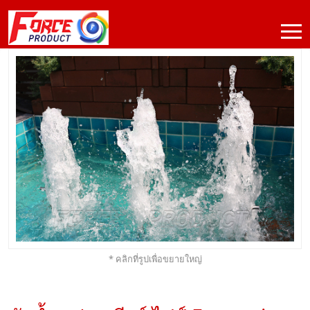
* คลิกที่รูปเพื่อขยายใหญ่