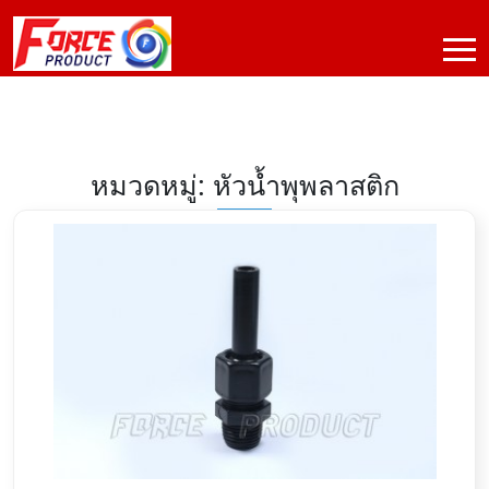
หมวดหมู่: หัวน้ำพุพลาสติก