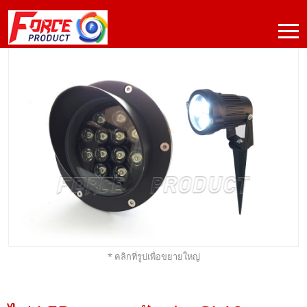
* คลิกที่รูปเพื่อขยายใหญ่