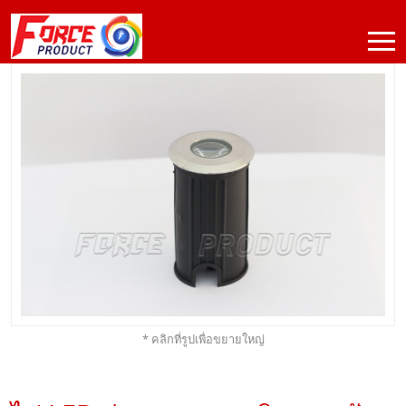
* คลิกที่รูปเพื่อขยายใหญ่