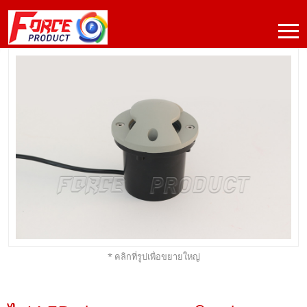
* คลิกที่รูปเพื่อขยายใหญ่