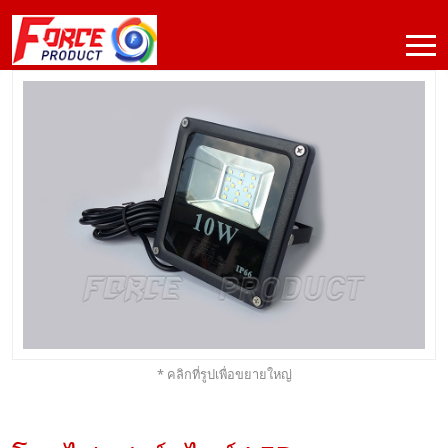
* คลิกที่รูปเพื่อขยายใหญ่