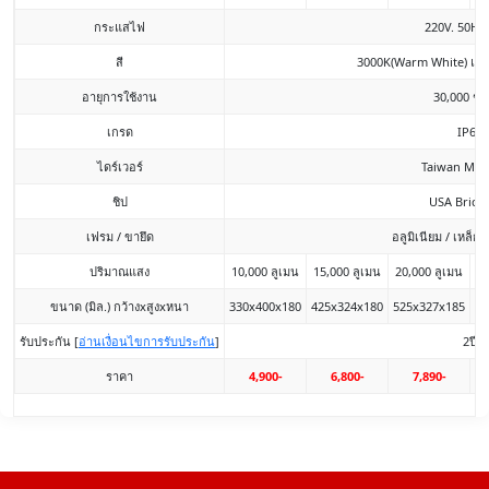
กระแสไฟ
220V. 50Hz
สี
3000K(Warm White) และ
อายุการใช้งาน
30,000 ชั่
เกรด
IP65
ไดร์เวอร์
Taiwan Mea
ชิป
USA Bridg
เฟรม / ขายึด
อลูมิเนียม / เหล็กเ
ปริมาณแสง
10,000 ลูเมน
15,000 ลูเมน
20,000 ลูเมน
30
ขนาด (มิล.) กว้างxสูงxหนา
330x400x180
425x324x180
525x327x185
58
รับประกัน [
อ่านเงื่อนไขการรับประกัน
]
2ปี
ราคา
4,900-
6,800-
7,890-