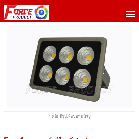
* คลิกที่รูปเพื่อขยายใหญ่