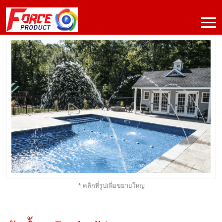
* คลิกที่รูปเพื่อขยายใหญ่