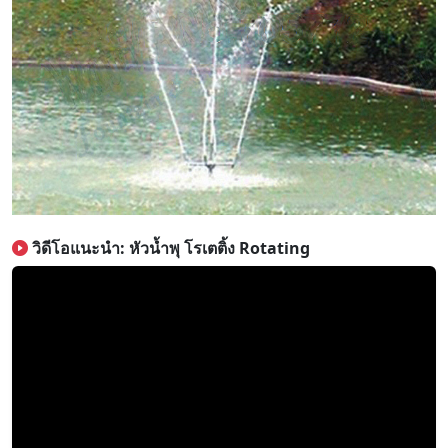
วิดีโอแนะนำ: หัวน้ำพุ โรเตติ้ง Rotating