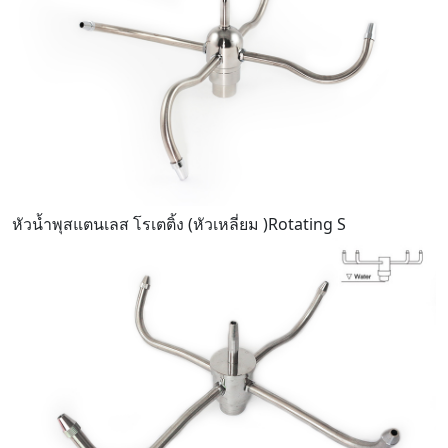
หัวน้ำพุสแตนเลส โรเตติ้ง (หัวเหลี่ยม )Rotating S