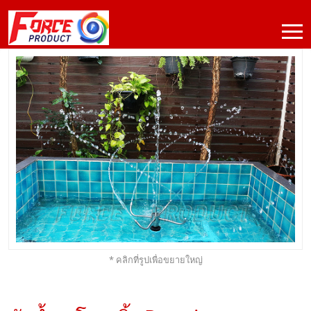
* คลิกที่รูปเพื่อขยายใหญ่