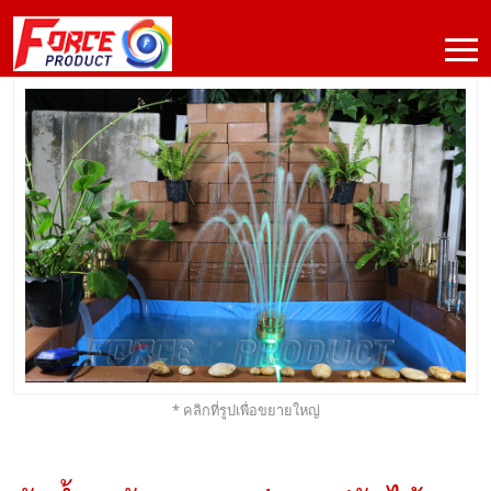
* คลิกที่รูปเพื่อขยายใหญ่