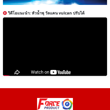
วิดีโอแนะนำ: หัวน้ำพุ วัลแคน vulcan ปรับได้