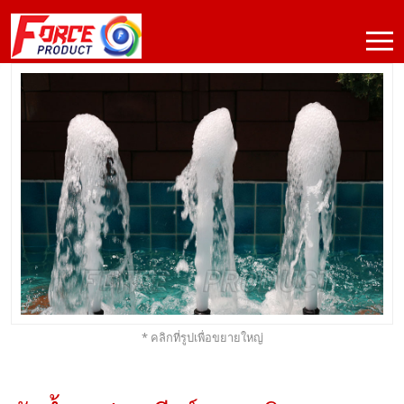
* คลิกที่รูปเพื่อขยายใหญ่