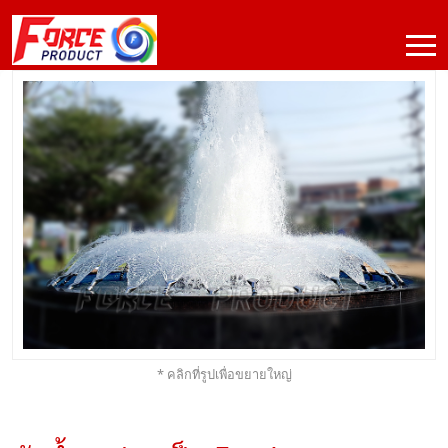
* คลิกที่รูปเพื่อขยายใหญ่