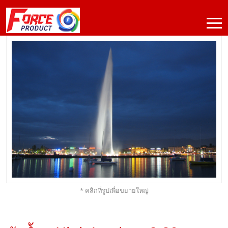
* คลิกที่รูปเพื่อขยายใหญ่