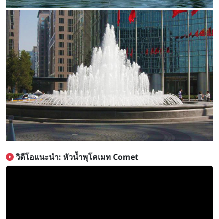
วิดีโอแนะนำ: หัวน้ำพุโคเมท Comet