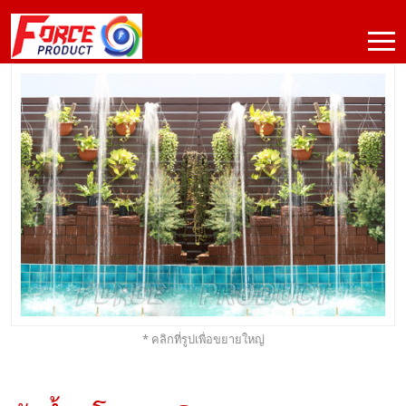
* คลิกที่รูปเพื่อขยายใหญ่