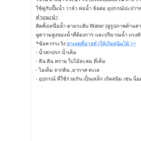
ใช้คู่กับปั๊มน้ำ วาล์ว ท่อน้ำ ข้อต่อ อุปกรณ์ปะปาฯ
คำแนะนำ
ติดตั้งเหนือน้ำ ตามระดับ Water (ดูรูปภาพด้านล่า
ดูความสูงของน้ำที่ต้องการ และปริมาณน้ำ แรงด
*ข้อควรระวัง
สาเหตุที่อาจทำให้เกิดสนิมได้ >>
- น้ำสกปรก น้ำเค็ม
- หิน ดิน ทราย ใบไม้สะสม ที่เค็ม
- ไอเค็ม จากดิน ,อากาศ ทะเล
- อุปกรณ์ ที่ใช้ร่วมกัน เป็นเหล็ก เกิดสนิม เช่