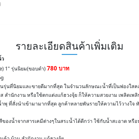
่
รายละเอียดสินค้าเพิ่มเติม
้ว
780 บาท
e) 1" รุ่นนิยม(ขอบดำ)
6g
รุ่นที่นิยมและขายดีมากที่สุด ในจำนวนลักษณะน้ำที่เป็นฟองใสคล
 สำนักงาน หรือใช้ตกแต่งแก้ฮวงจุ้ย ก็ให้ความสวยงาม เพลิดเพลิน
วน้ำพุ ที่สั่งนำเข้ามามากที่สุด ลูกค้าหลายพันรายให้ความไว้วางใจ 
ีของน้ำจากสารเคมีต่างๆในสระน้ำได้ดีกว่า ใช้กับน้ำสะอาด หรือ
นค้า บ้าน สำนักงาน แก้ฮวงจุ้ย