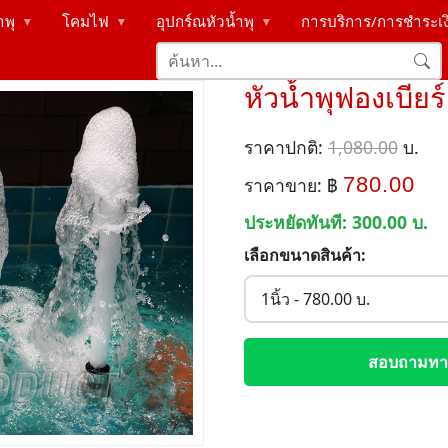
ำพุ
โคมไฟ
อุปกร์ณหัวน้ำพุ
การบริการ/การชำระเ
▶
▶
▶
หัวน้ำพุฟองเบียร
ราคาปกติ:
1,080.00
บ.
780.00
ราคาขาย: ฿
ประหยัดทันที:
300.00
บ.
เลือกขนาดสินค้า:
สอบถามทาง