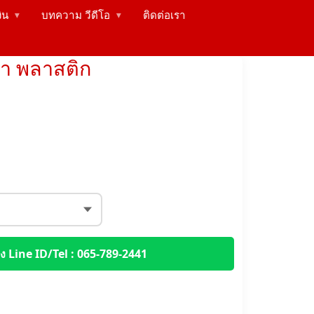
งิน
บทความ วีดีโอ
ติดต่อเรา
▶
▶
้ำ พลาสติก
 Line ID/Tel : 065-789-2441