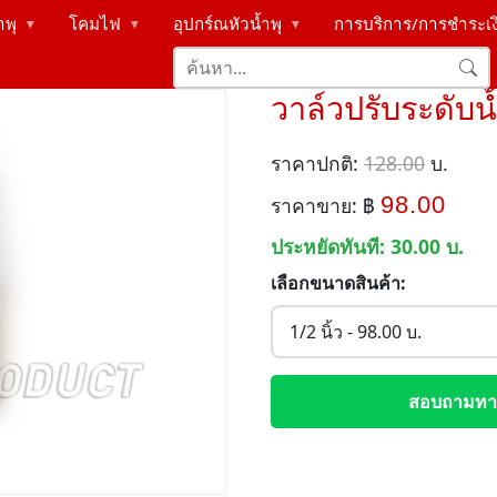
ำพุ
โคมไฟ
อุปกร์ณหัวน้ำพุ
การบริการ/การชำระเ
▶
▶
▶
วาล์วปรับระดับน
ราคาปกติ:
128.00
บ.
98.00
ราคาขาย: ฿
ประหยัดทันที:
30.00
บ.
เลือกขนาดสินค้า:
สอบถามทาง